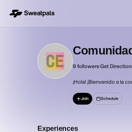
Comunidad
CE
9
followers
·
Get Direction
¡Hola! ¡Bienvenido a la c
Join
Schedule
Experiences