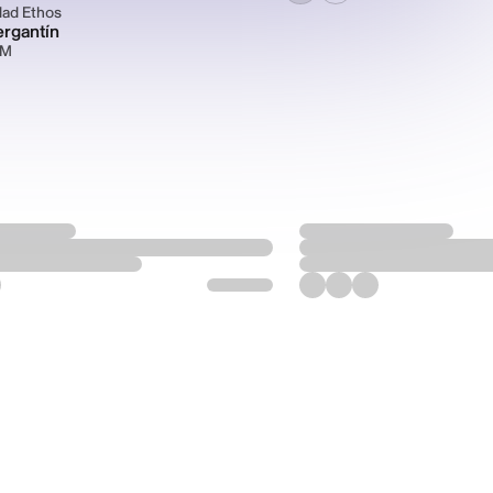
ad Ethos
ergantín
PM